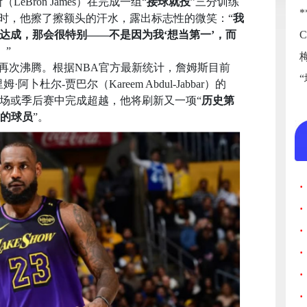
Bron James）在完成一组“
接球就投
”三分训练
题时，他擦了擦额头的汗水，露出标志性的微笑：“
我
达成，那会很特别——不是因为我‘想当第一’，而
。
”
题再次沸腾。根据NBA官方最新统计，詹姆斯目前
·阿卜杜尔-贾巴尔（Kareem Abdul-Jabbar）的
2场或季后赛中完成超越，他将刷新又一项“
历史第
的球员
”。
·
·
·
·
·
·