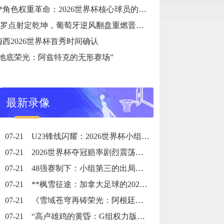
**角色权重革命：2026世界杯核心球员的战术职能重塑**
C罗点射定乾坤，葡萄牙逆风翻盘重燃晋级希望
梅西2026世界杯首秀时间确认
“地底荣光：阿兹特克的无形赛场”
最新录像
07-21
U23锋线闪耀：2026世界杯小组赛个人进球全记录
07-21
2026世界杯夺冠赔率剧烈震荡：国际顶级机构最新榜单出炉
07-21
48强赛制下：小组第三的出局线算法与晋级门槛推演
07-21
**枫雪征途：加拿大足球的2026黎明之战**
07-21
《雪域苍穹再铸荣光：阿根廷三冠史诗》
07-21
“高卢雄鸡的黄昏：G组权力版图的重组与裂变”