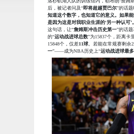
洛杉矶湖人队的训练馆内，勒布朗·詹姆斯（Le
后，被记者问及“
即将超越贾巴尔
”的话
知道这个数字，也知道它的意义。如果能
是因为这是对我职业生涯的‘另一种认可’
这句话，让“
詹姆斯冲击历史第一
”的话
的“
运动战进球总数
”为15837个，距离卡里姆
15848个，仅差
11球
。若能在常规赛剩余
一
”——成为NBA历史上“
运动战进球最多