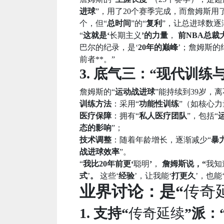
进球
”，用了20个赛季完成，而詹姆斯用了
个，但“
总时间
”的“
复利
”，让总进球数逐
“
这就是‘
长期主义
’的力量
，
前NBA总裁大
巴尔的纪录，是‘
20年的巅峰
’；詹姆斯的
前者**。”
3. 底气三：“现代训练
詹姆斯的“
运动战进球
”能持续到39岁，离
训练方法
：采用“
功能性训练
”（如核心力
医疗保障
：拥有“
私人医疗团队
”，包括“
态的影响
”；
技术调整
：随着年龄增长，逐渐减少“
暴
战进球效率
”。
“
我比20年前更‘
聪明
’
，
詹姆斯说，“
我知
式
’
。
这些‘
经验
’，让我能‘
打更久
’，也能
业界讨论：是“
传奇
1. 支持“
传奇延续
”派：