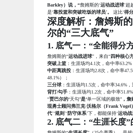
Barkley）说，“
詹姆斯的‘
运动战进球
’超
是‘
靠投篮和突破吃饭的球员
’
。
这比‘
得
深度解析：詹姆斯的
尔的“三大底气”
1. 底气一：“全能得分
詹姆斯的“
运动战进球
”，来自“
四种核心
突破上篮
：生涯场均4.1次，命中率63.2%
中距离跳投
：生涯场均2.8次，命中率4
48.1%）；
三分球
：生涯场均1.5次，命中率34.6%，
背打/勾手
：生涯场均1.2次，命中率51.8
“
贾巴尔的‘
天勾
’是‘
单一区域的极致
’，詹
现勇士顾问弗兰克·沃格尔（Frank Voge
代
’‘
规则
’‘
防守体系
’下，都能保持‘
运动战
2. 底气二：“生涯长度
詹姆斯的“
生涯长度
”（25个赛季），是超