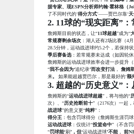
据专家、现ESPN分析师约翰·霍林格（John 
了不同时代的‘
得分方式
’——贾巴尔靠‘
天
2. 11球的“现实距离
詹姆斯目前的状态，让“
11球超越
”成为“
常规赛剩余场次
：湖人还有2场比赛（4月2
28.5分钟，运动战进球约5.2个，若保
季后赛备选
：若常规赛未达成（如因轮休
詹姆斯的运动战进球效率会进一步提升（场
“
我不会因为‘
追纪录
’而改变打法
，
詹姆斯
来
。
如果能超越贾巴尔，那是最好的‘
额
3. 超越的“历史意义”
詹姆斯的“
运动战进球超越
”，将与他的“
次）、“
历史抢断前十
”（2176次）一起，
战进球
”的意义更“
纯粹
”：
得分王
：包含罚球得分（詹姆斯生涯罚球命中
运动战进球
：仅统计“
投篮命中
”（不含罚
“
罚球能‘
刷
’，但‘
运动战进球
’不能
，
前N