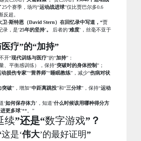
25个赛季，场均“
运动战进球
”仅比贾巴尔多0.6
渐反超。
卫·斯特恩（David Stern）在回忆录中写道，“
贾
纪录，是‘
25年的坚持
’
。
后者的‘
难度
’，丝毫不亚于
与医疗”的“加持”
不开“
现代训练与医疗
”的“
加持
”：
量、平衡感训练），保持“
突破时的身体控制
”；
运动损伤专家
”“
营养师
”“
睡眠教练
”，减少“
伤病对状
力突破
”，增加“
中距离跳投
”和“
三分球
”，保持“
运动
道‘
如何保存体力
’，知道‘
什么时候该用哪种得分方
‘
进更多球
’**。”
延续
”还是“
数字游戏
”？
“
这是‘
伟大
’的最好证明
”