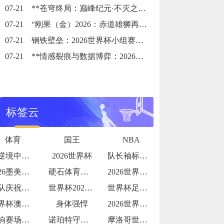
07-21
**苍穹终局：巅峰纪元·不灭之冠**
07-21
“刚果（金）2026：赤道雄狮再踏征途”
07-21
钢铁壁垒：2026世界杯小组赛防守体系的极致博弈
07-21
**情感裂痕与数据博弈：2026世界杯舆论风暴的多维解构**
标签云
体育
国王
NBA
在逆境中探寻破局之光
2026世界杯
队长袖标的故事传承与责任
2026墨美加世界杯：48队赛制下种子队
硬石体育场加勒比海季风期的排水系统测试：
2026世界杯更衣室狂欢视频流出
团队庆祝氛围拉满
世界杯2026：哪支球队的“战术执行力”
世界杯足球主题夏令营报名火爆
世界杯澳大利亚：亚洲袋鼠
身体强悍
2026世界杯球队内讧传闻
影响赛场表现
诺珀特守护！32 岁荷兰门神世界杯屏障
摩洛哥世界杯淘汰赛赛程