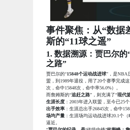
事件聚焦：从“数据差
斯的“11球之遥”
1. 数据溯源：贾巴尔的
之路”
贾巴尔的“
15848个运动战进球
”，是NBA
盟，到1989年退役，用了20个赛季完成这
次，命中15848次，命中率56.0%）。
而詹姆斯的“
追赶之路
”，则充满了“
现代
生涯长度
：2003年进入联盟，至今已25
出手效率
：生涯总出手26845次，命中158
场均产量
：生涯场均运动战进球20.1个
逼近。
“
贾巴尔的纪录，是‘
传统中锋
’的巅峰；