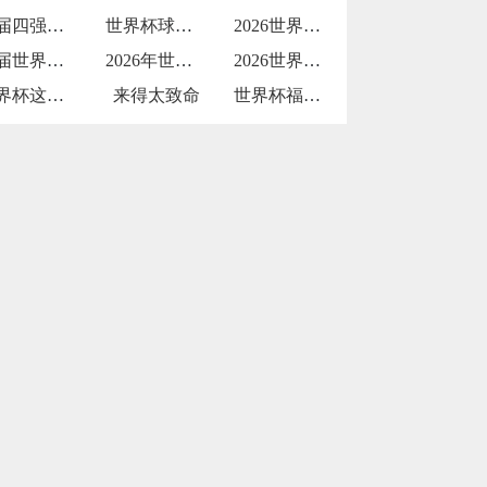
上届四强再遇强敌
世界杯球员因发型像鸡冠被解说调侃
2026世界杯纵容天价票
这届世界杯被批贪婪
2026年世界杯：小组赛72场与淘汰赛3
2026世界杯物流中冷链餐食的三国检疫标
世界杯这打击
来得太致命
世界杯福登建功