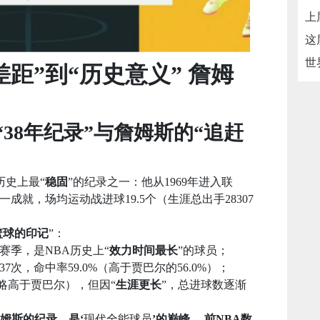
距”到“历史意义” 詹姆
“38年纪录”与詹姆斯的“追赶
历史上最“
稳固
”的纪录之一：他从1969年进入联
一成就，场均运动战进球19.5个（生涯总出手28307
篮球的印记
”：
个赛季，是NBA历史上“
效力时间最长
”的球员；
37次，命中率59.0%（高于贾巴尔的56.0%）；
（略高于贾巴尔），但因“
生涯更长
”，总进球数逐渐
詹姆斯的纪录，是‘
现代全能球员
’的巅峰
，
前NBA数