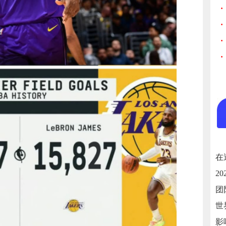
·
·
·
·