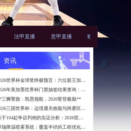
法甲直播
意甲直播
欧联直播
亚
播
资讯
2026世界杯金球奖终极预言：六位新王加冕的宿命轨迹
2026年美加墨世界杯门票抽签结果查询：唯一官方指定24直播网
**三狮擎旗：凯恩领航，2026誓登极巅**
2026三国世界杯：边境通关效能与跨赛区通勤时长预测
基于104起争议判例的实证分析：2026世界杯半自动越位系统触发逻辑与判准精度的优化校准
球场降温喷雾系统：覆盖半径的工程优化策略