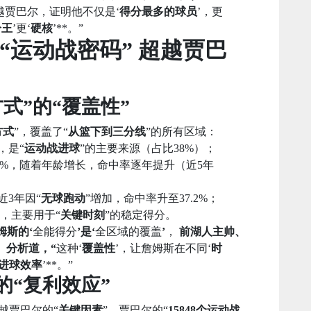
越贾巴尔，证明他不仅是‘
得分最多的球员
’，更
分王
’更‘
硬核
’**。”
“运动战密码” 超越贾巴
方式”的“覆盖性”
方式
”，覆盖了“
从篮下到三分线
”的所有区域：
，是“
运动战进球
”的主要来源（占比38%）；
7.5%，随着年龄增长，命中率逐年提升（近5年
近3年因“
无球跑动
”增加，命中率升至37.2%；
%，主要用于“
关键时刻
”的稳定得分。
姆斯的‘
全能得分
’是‘
全区域的覆盖
’
，
前湖人主帅、
l）分析道，“
这种‘
覆盖性
’，让詹姆斯在不同‘
时
进球效率
’**。”
”的“复利效应”
越贾巴尔的“
关键因素
”。贾巴尔的“
15848个运动战