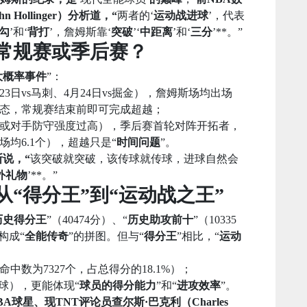
Hollinger）分析道，“
两者的‘
运动战进球
’，代表
勾
’和‘
背打
’，詹姆斯靠‘
突破
’‘
中距离
’和‘
三分
’**。”
”：常规赛或季后赛？
大概率事件
”：
3日vs马刺、4月24日vs掘金），詹姆斯场均出场
持状态，常规赛结束前即可完成超越；
或对手防守强度过高），季后赛首轮对阵开拓者，
均6.1个），超越只是“
时间问题
”。
说，“
该突破就突破，该传球就传球，进球自然会
外礼物
’**。”
：从“得分王”到“运动战之王”
历史得分王
”（40474分）、“
历史助攻前十
”（10335
构成“
全能传奇
”的拼图。但与“
得分王
”相比，“
运动
数为7327个，占总得分的18.1%）；
球），更能体现“
球员的得分能力
”和“
进攻效率
”。
BA球星、现TNT评论员查尔斯·巴克利（Charles