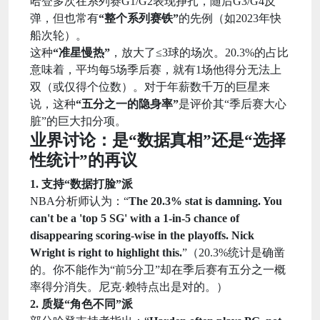
哈登多次在系列赛G1/G2表现挣扎，随后G3/G4反
弹，但也常有
“整个系列赛铁”
的先例（如2023年快
船次轮）。
这种
“准星慢热”
，放大了≤3球的场次。20.3%的占比
意味着，平均每5场季后赛，就有1场他得分无法上
双（或仅得个位数）。对于年薪数千万的巨星来
说，这种
“五分之一的隐身率”
是评价其“季后赛大心
脏”的巨大扣分项。
业界讨论：是“数据真相”还是“选择
性统计”的再议
1. 支持“数据打脸”派
NBA分析师认为：“
The 20.3% stat is damning. You
can't be a 'top 5 SG' with a 1-in-5 chance of
disappearing scoring-wise in the playoffs. Nick
Wright is right to highlight this.
”（20.3%统计是确凿
的。你不能作为“前5分卫”却在季后赛有五分之一概
率得分消失。尼克·赖特点出是对的。）
2. 质疑“角色不同”派