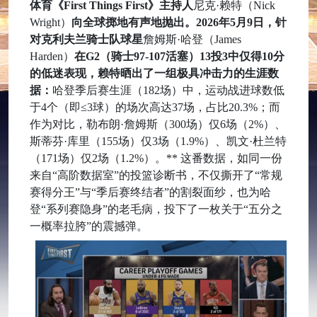
体育《First Things First》主持人
尼克·赖特（Nick
Wright）
向全球掷地有声地抛出。2026年5月9日，针
对克利夫兰骑士队球星
詹姆斯·哈登（James
Harden）
在G2（骑士97-107活塞）13投3中仅得10分
的低迷表现，赖特晒出了一组极具冲击力的生涯数
据：
哈登季后赛生涯（182场）中，运动战进球数低
于4个（即≤3球）的场次高达37场，占比20.3%；而
作为对比，勒布朗·詹姆斯（300场）仅6场（2%）、
斯蒂芬·库里（155场）仅3场（1.9%）、凯文·杜兰特
（171场）仅2场（1.2%）。** 这番数据，如同一份
来自“高阶数据室”的投篮诊断书，不仅撕开了“常规
赛得分王”与“季后赛终结者”的割裂面纱，也为哈
登“系列赛隐身”的老毛病，投下了一枚关于“五分之
一概率拉胯”的震撼弹。