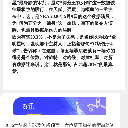
星”最冷静的审判，是对“得分王双刃剑”这一数据铁
律最极致的践行
。在
天赋、强度、与概率
的三重绞
杀中，这，是
NBA 2026年5月9日的这个数据清晨，
为“何为五分之一隐身”这一命题，写下的最令人清
醒、也最具数据杀伤力的注脚
。
因为有些20.3%，不是为了抹黑，是当你以为我已全
明星时，发现那个主持人，正指着那句“37场低于4
球”，告诉你：在这里，每五场季后赛就有一场你的
得分是个位数。对赖特、对哈登、对詹杜库、对所
有数据迷来说，这，就是那句“占比超20%”的最真
意。
资讯
2026世界杯金球奖终极预言：六位新王加冕的宿命轨迹