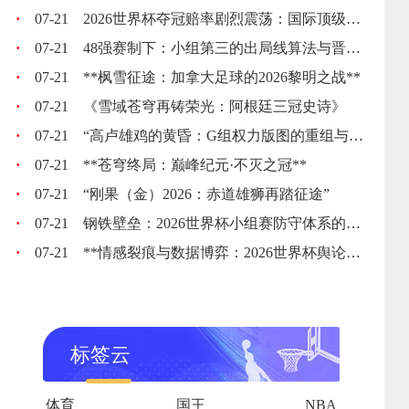
·
07-21
2026世界杯夺冠赔率剧烈震荡：国际顶级机构最新榜单出炉
·
07-21
48强赛制下：小组第三的出局线算法与晋级门槛推演
·
07-21
**枫雪征途：加拿大足球的2026黎明之战**
·
07-21
《雪域苍穹再铸荣光：阿根廷三冠史诗》
·
07-21
“高卢雄鸡的黄昏：G组权力版图的重组与裂变”
·
07-21
**苍穹终局：巅峰纪元·不灭之冠**
·
07-21
“刚果（金）2026：赤道雄狮再踏征途”
·
07-21
钢铁壁垒：2026世界杯小组赛防守体系的极致博弈
·
07-21
**情感裂痕与数据博弈：2026世界杯舆论风暴的多维解构**
标签云
体育
国王
NBA