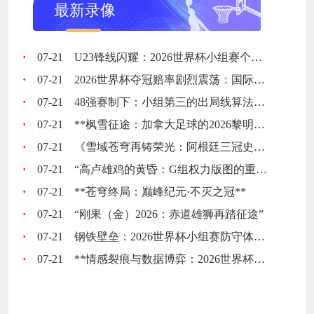
最新录像
·
07-21
U23锋线闪耀：2026世界杯小组赛个人进球全记录
·
07-21
2026世界杯夺冠赔率剧烈震荡：国际顶级机构最新榜单出炉
·
07-21
48强赛制下：小组第三的出局线算法与晋级门槛推演
·
07-21
**枫雪征途：加拿大足球的2026黎明之战**
·
07-21
《雪域苍穹再铸荣光：阿根廷三冠史诗》
·
07-21
“高卢雄鸡的黄昏：G组权力版图的重组与裂变”
·
07-21
**苍穹终局：巅峰纪元·不灭之冠**
·
07-21
“刚果（金）2026：赤道雄狮再踏征途”
·
07-21
钢铁壁垒：2026世界杯小组赛防守体系的极致博弈
·
07-21
**情感裂痕与数据博弈：2026世界杯舆论风暴的多维解构**