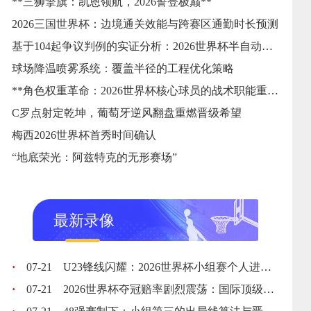
**三狮擎旗：凯恩领航，2026誓登极巅**
2026三国世界杯：边境通关效能与跨赛区通勤时长预测
基于104起争议判例的实证分析：2026世界杯半自动越位系统触发逻辑与判准精度的优化校准
球场降温喷雾系统：覆盖半径的工程优化策略
**角色权重革命：2026世界杯核心球员的战术职能重塑**
C罗点射定乾坤，葡萄牙逆风翻盘重燃晋级希望
梅西2026世界杯首秀时间确认
“地底荣光：阿兹特克的无形赛场”
最新录像
·
07-21
U23锋线闪耀：2026世界杯小组赛个人进球全记录
·
07-21
2026世界杯夺冠赔率剧烈震荡：国际顶级机构最新榜单出炉