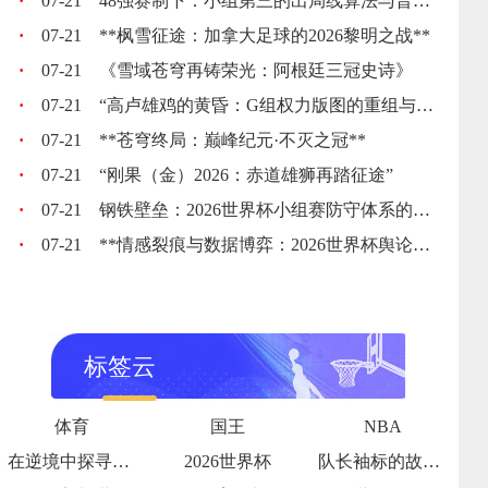
·
07-21
48强赛制下：小组第三的出局线算法与晋级门槛推演
·
07-21
**枫雪征途：加拿大足球的2026黎明之战**
·
07-21
《雪域苍穹再铸荣光：阿根廷三冠史诗》
·
07-21
“高卢雄鸡的黄昏：G组权力版图的重组与裂变”
·
07-21
**苍穹终局：巅峰纪元·不灭之冠**
·
07-21
“刚果（金）2026：赤道雄狮再踏征途”
·
07-21
钢铁壁垒：2026世界杯小组赛防守体系的极致博弈
·
07-21
**情感裂痕与数据博弈：2026世界杯舆论风暴的多维解构**
标签云
体育
国王
NBA
在逆境中探寻破局之光
2026世界杯
队长袖标的故事传承与责任