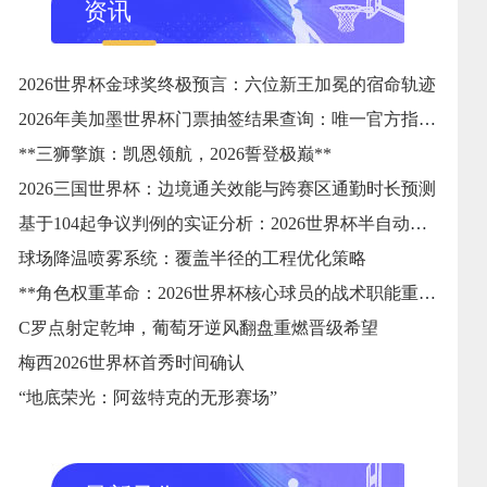
资讯
2026世界杯金球奖终极预言：六位新王加冕的宿命轨迹
2026年美加墨世界杯门票抽签结果查询：唯一官方指定24直播网
**三狮擎旗：凯恩领航，2026誓登极巅**
2026三国世界杯：边境通关效能与跨赛区通勤时长预测
基于104起争议判例的实证分析：2026世界杯半自动越位系统触发逻辑与判准精度的优化校准
球场降温喷雾系统：覆盖半径的工程优化策略
**角色权重革命：2026世界杯核心球员的战术职能重塑**
C罗点射定乾坤，葡萄牙逆风翻盘重燃晋级希望
梅西2026世界杯首秀时间确认
“地底荣光：阿兹特克的无形赛场”