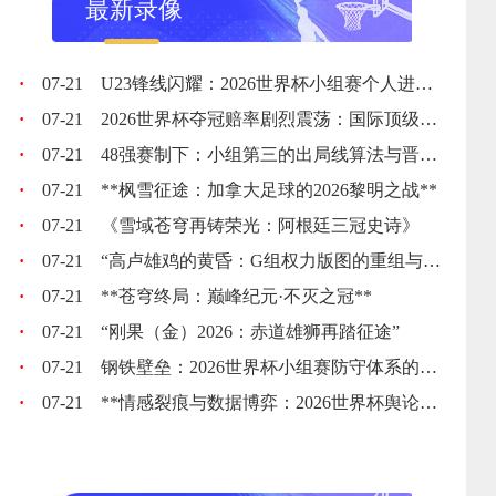
最新录像
·
07-21
U23锋线闪耀：2026世界杯小组赛个人进球全记录
·
07-21
2026世界杯夺冠赔率剧烈震荡：国际顶级机构最新榜单出炉
·
07-21
48强赛制下：小组第三的出局线算法与晋级门槛推演
·
07-21
**枫雪征途：加拿大足球的2026黎明之战**
·
07-21
《雪域苍穹再铸荣光：阿根廷三冠史诗》
·
07-21
“高卢雄鸡的黄昏：G组权力版图的重组与裂变”
·
07-21
**苍穹终局：巅峰纪元·不灭之冠**
·
07-21
“刚果（金）2026：赤道雄狮再踏征途”
·
07-21
钢铁壁垒：2026世界杯小组赛防守体系的极致博弈
·
07-21
**情感裂痕与数据博弈：2026世界杯舆论风暴的多维解构**