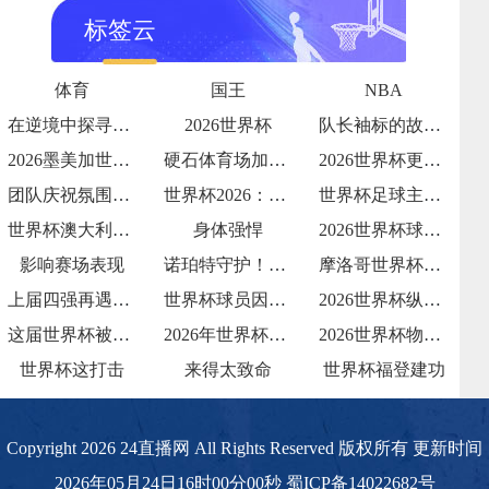
标签云
体育
国王
NBA
在逆境中探寻破局之光
2026世界杯
队长袖标的故事传承与责任
2026墨美加世界杯：48队赛制下种子队
硬石体育场加勒比海季风期的排水系统测试：
2026世界杯更衣室狂欢视频流出
团队庆祝氛围拉满
世界杯2026：哪支球队的“战术执行力”
世界杯足球主题夏令营报名火爆
世界杯澳大利亚：亚洲袋鼠
身体强悍
2026世界杯球队内讧传闻
影响赛场表现
诺珀特守护！32 岁荷兰门神世界杯屏障
摩洛哥世界杯淘汰赛赛程
上届四强再遇强敌
世界杯球员因发型像鸡冠被解说调侃
2026世界杯纵容天价票
这届世界杯被批贪婪
2026年世界杯：小组赛72场与淘汰赛3
2026世界杯物流中冷链餐食的三国检疫标
世界杯这打击
来得太致命
世界杯福登建功
Copyright 2026 24直播网 All Rights Reserved 版权所有 更新时间
2026年05月24日16时00分00秒
蜀ICP备14022682号