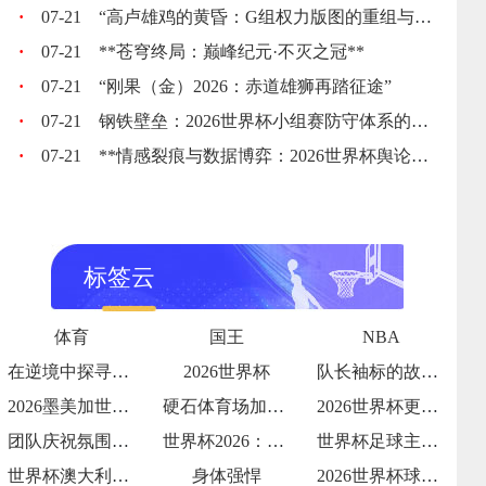
·
07-21
“高卢雄鸡的黄昏：G组权力版图的重组与裂变”
·
07-21
**苍穹终局：巅峰纪元·不灭之冠**
·
07-21
“刚果（金）2026：赤道雄狮再踏征途”
·
07-21
钢铁壁垒：2026世界杯小组赛防守体系的极致博弈
·
07-21
**情感裂痕与数据博弈：2026世界杯舆论风暴的多维解构**
标签云
体育
国王
NBA
在逆境中探寻破局之光
2026世界杯
队长袖标的故事传承与责任
2026墨美加世界杯：48队赛制下种子队
硬石体育场加勒比海季风期的排水系统测试：
2026世界杯更衣室狂欢视频流出
团队庆祝氛围拉满
世界杯2026：哪支球队的“战术执行力”
世界杯足球主题夏令营报名火爆
世界杯澳大利亚：亚洲袋鼠
身体强悍
2026世界杯球队内讧传闻