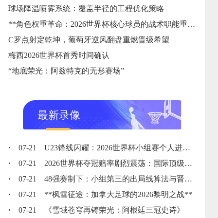
球场降温喷雾系统：覆盖半径的工程优化策略
**角色权重革命：2026世界杯核心球员的战术职能重塑**
C罗点射定乾坤，葡萄牙逆风翻盘重燃晋级希望
梅西2026世界杯首秀时间确认
“地底荣光：阿兹特克的无形赛场”
最新录像
·
07-21
U23锋线闪耀：2026世界杯小组赛个人进球全记录
·
07-21
2026世界杯夺冠赔率剧烈震荡：国际顶级机构最新榜单出炉
·
07-21
48强赛制下：小组第三的出局线算法与晋级门槛推演
·
07-21
**枫雪征途：加拿大足球的2026黎明之战**
·
07-21
《雪域苍穹再铸荣光：阿根廷三冠史诗》