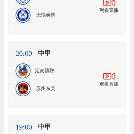
观看直播
无锡吴钩
中甲
20:00
定南赣联
观看直播
苏州东吴
中甲
19:00