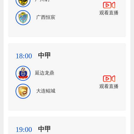
观看直播
广西恒宸
中甲
18:00
延边龙鼎
观看直播
大连鲲城
中甲
19:00