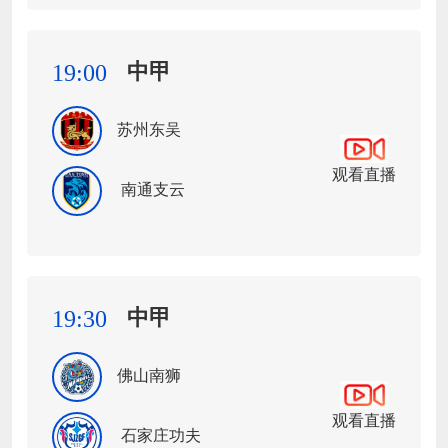
中甲
19:00
苏州东吴
观看直播
南通支云
中甲
19:30
佛山南狮
观看直播
石家庄功夫