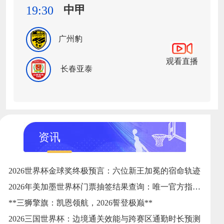
中甲
19:30
广州豹
观看直播
长春亚泰
资讯
2026世界杯金球奖终极预言：六位新王加冕的宿命轨迹
2026年美加墨世界杯门票抽签结果查询：唯一官方指定24直播网
**三狮擎旗：凯恩领航，2026誓登极巅**
2026三国世界杯：边境通关效能与跨赛区通勤时长预测