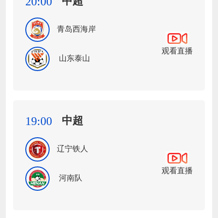
中超
20:00
青岛西海岸
观看直播
山东泰山
中超
19:00
辽宁铁人
观看直播
河南队