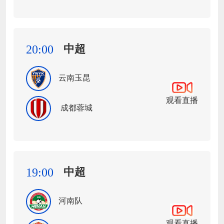
中超
20:00
云南玉昆
观看直播
成都蓉城
中超
19:00
河南队
观看直播