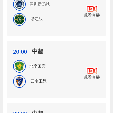
深圳新鹏城
观看直播
浙江队
中超
20:00
北京国安
观看直播
云南玉昆