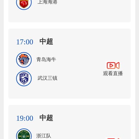
上海海港
中超
17:00
青岛海牛
观看直播
武汉三镇
中超
19:00
浙江队