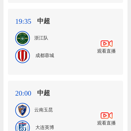
中超
19:35
浙江队
观看直播
成都蓉城
中超
20:00
云南玉昆
观看直播
大连英博