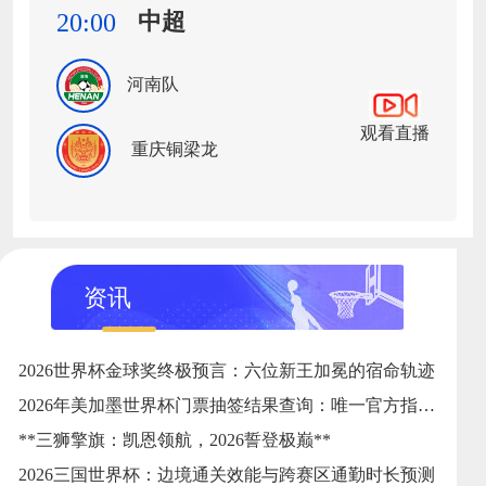
中超
20:00
河南队
观看直播
重庆铜梁龙
资讯
2026世界杯金球奖终极预言：六位新王加冕的宿命轨迹
2026年美加墨世界杯门票抽签结果查询：唯一官方指定24直播网
**三狮擎旗：凯恩领航，2026誓登极巅**
2026三国世界杯：边境通关效能与跨赛区通勤时长预测