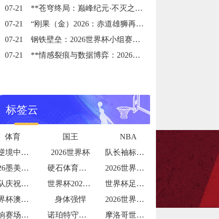
07-21
**苍穹终局：巅峰纪元·不灭之冠**
07-21
“刚果（金）2026：赤道雄狮再踏征途”
07-21
钢铁壁垒：2026世界杯小组赛防守体系的极致博弈
07-21
**情感裂痕与数据博弈：2026世界杯舆论风暴的多维解构**
标签云
体育
国王
NBA
分00秒
蜀ICP备14022682号
在逆境中探寻破局之光
2026世界杯
队长袖标的故事传承与责任
2026墨美加世界杯：48队赛制下种子队
硬石体育场加勒比海季风期的排水系统测试：
2026世界杯更衣室狂欢视频流出
团队庆祝氛围拉满
世界杯2026：哪支球队的“战术执行力”
世界杯足球主题夏令营报名火爆
世界杯澳大利亚：亚洲袋鼠
身体强悍
2026世界杯球队内讧传闻
影响赛场表现
诺珀特守护！32 岁荷兰门神世界杯屏障
摩洛哥世界杯淘汰赛赛程