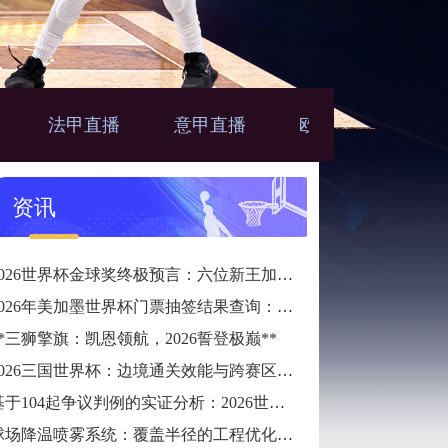
法甲直播
意甲直播
欧联直播
亚
播
资讯
2026世界杯金球奖终极预言：六位新王加冕的宿命轨迹
2026年美加墨世界杯门票抽签结果查询：唯一官方指定24直播网
**三狮擎旗：凯恩领航，2026誓登极巅**
2026三国世界杯：边境通关效能与跨赛区通勤时长预测
基于104起争议判例的实证分析：2026世界杯半自动越位系统触发逻辑与判准精度的优化校准
球场降温喷雾系统：覆盖半径的工程优化策略