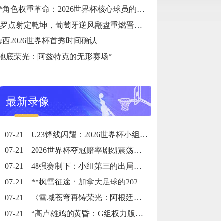
**角色权重革命：2026世界杯核心球员的战术职能重塑**
C罗点射定乾坤，葡萄牙逆风翻盘重燃晋级希望
梅西2026世界杯首秀时间确认
“地底荣光：阿兹特克的无形赛场”
最新录像
07-21
U23锋线闪耀：2026世界杯小组赛个人进球全记录
07-21
2026世界杯夺冠赔率剧烈震荡：国际顶级机构最新榜单出炉
07-21
48强赛制下：小组第三的出局线算法与晋级门槛推演
07-21
**枫雪征途：加拿大足球的2026黎明之战**
07-21
《雪域苍穹再铸荣光：阿根廷三冠史诗》
07-21
“高卢雄鸡的黄昏：G组权力版图的重组与裂变”