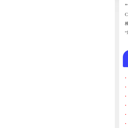
·
·
·
·
·
·