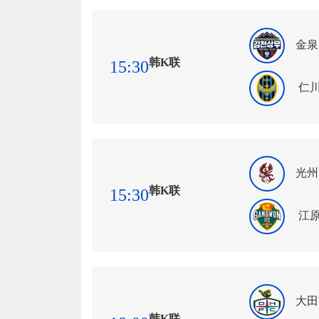
金泉
韩K联
15:30
仁
光州
韩K联
15:30
江原
大田
韩K联