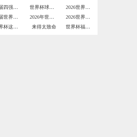
上届四强再遇强敌
世界杯球员因发型像鸡冠被解说调侃
2026世界杯纵容天价票
这届世界杯被批贪婪
2026年世界杯：小组赛72场与淘汰赛3
2026世界杯物流中冷链餐食的三国检疫标
世界杯这打击
来得太致命
世界杯福登建功