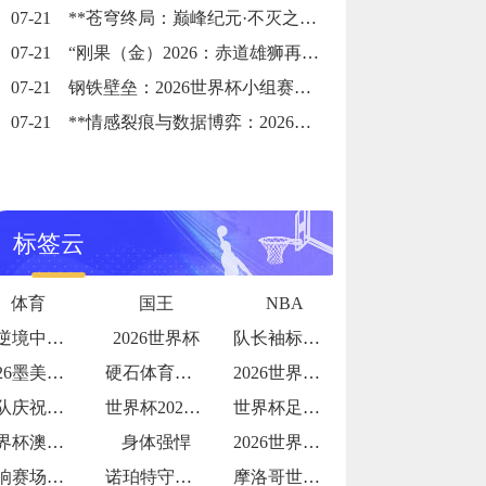
07-21
**苍穹终局：巅峰纪元·不灭之冠**
07-21
“刚果（金）2026：赤道雄狮再踏征途”
07-21
钢铁壁垒：2026世界杯小组赛防守体系的极致博弈
07-21
**情感裂痕与数据博弈：2026世界杯舆论风暴的多维解构**
标签云
体育
国王
NBA
在逆境中探寻破局之光
2026世界杯
队长袖标的故事传承与责任
2026墨美加世界杯：48队赛制下种子队
硬石体育场加勒比海季风期的排水系统测试：
2026世界杯更衣室狂欢视频流出
团队庆祝氛围拉满
世界杯2026：哪支球队的“战术执行力”
世界杯足球主题夏令营报名火爆
世界杯澳大利亚：亚洲袋鼠
身体强悍
2026世界杯球队内讧传闻
影响赛场表现
诺珀特守护！32 岁荷兰门神世界杯屏障
摩洛哥世界杯淘汰赛赛程