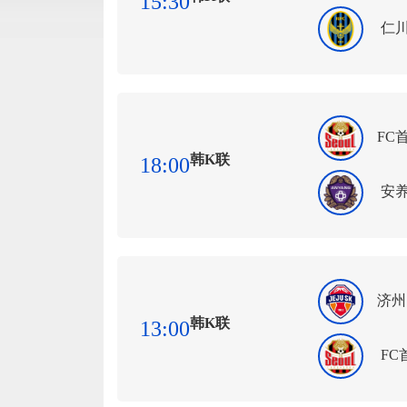
15:30
仁
FC
韩K联
18:00
安养
济州S
韩K联
13:00
FC