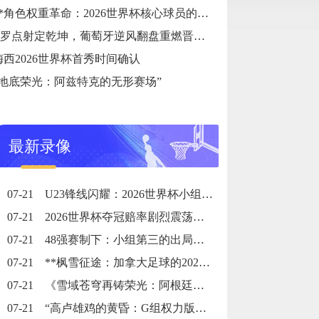
**角色权重革命：2026世界杯核心球员的战术职能重塑**
C罗点射定乾坤，葡萄牙逆风翻盘重燃晋级希望
梅西2026世界杯首秀时间确认
“地底荣光：阿兹特克的无形赛场”
最新录像
07-21
U23锋线闪耀：2026世界杯小组赛个人进球全记录
07-21
2026世界杯夺冠赔率剧烈震荡：国际顶级机构最新榜单出炉
07-21
48强赛制下：小组第三的出局线算法与晋级门槛推演
07-21
**枫雪征途：加拿大足球的2026黎明之战**
07-21
《雪域苍穹再铸荣光：阿根廷三冠史诗》
07-21
“高卢雄鸡的黄昏：G组权力版图的重组与裂变”