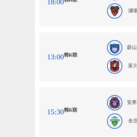
18:00
浦
蔚山
韩K联
13:00
富川
安养
韩K联
15:30
全