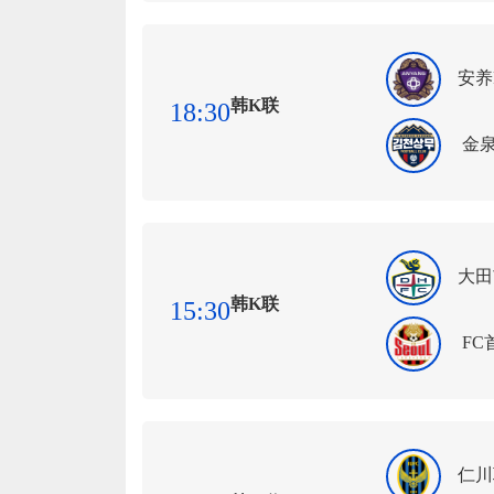
安养
韩K联
18:30
金
大田
韩K联
15:30
FC
仁川