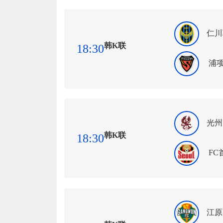
仁川
韩K联
18:30
浦
光州
韩K联
18:30
FC
江原