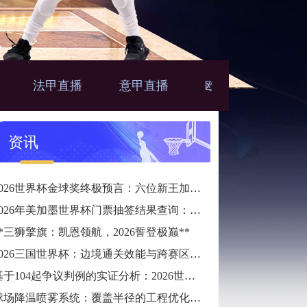
法甲直播
意甲直播
欧联直播
亚
播
资讯
2026世界杯金球奖终极预言：六位新王加冕的宿命轨迹
2026年美加墨世界杯门票抽签结果查询：唯一官方指定24直播网
**三狮擎旗：凯恩领航，2026誓登极巅**
2026三国世界杯：边境通关效能与跨赛区通勤时长预测
基于104起争议判例的实证分析：2026世界杯半自动越位系统触发逻辑与判准精度的优化校准
球场降温喷雾系统：覆盖半径的工程优化策略