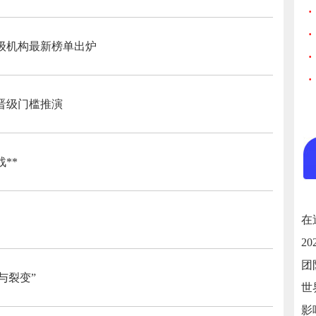
·
·
顶级机构最新榜单出炉
·
·
晋级门槛推演
**
》
与裂变”