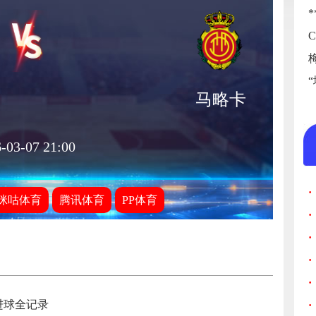
马略卡
-03-07 21:00
·
咪咕体育
腾讯体育
PP体育
·
·
·
·
进球全记录
·