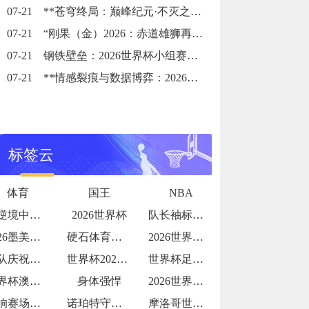
07-21
**苍穹终局：巅峰纪元·不灭之冠**
07-21
“刚果（金）2026：赤道雄狮再踏征途”
07-21
钢铁壁垒：2026世界杯小组赛防守体系的极致博弈
07-21
**情感裂痕与数据博弈：2026世界杯舆论风暴的多维解构**
标签云
体育
国王
NBA
在逆境中探寻破局之光
2026世界杯
队长袖标的故事传承与责任
2026墨美加世界杯：48队赛制下种子队
硬石体育场加勒比海季风期的排水系统测试：
2026世界杯更衣室狂欢视频流出
团队庆祝氛围拉满
世界杯2026：哪支球队的“战术执行力”
世界杯足球主题夏令营报名火爆
世界杯澳大利亚：亚洲袋鼠
身体强悍
2026世界杯球队内讧传闻
影响赛场表现
诺珀特守护！32 岁荷兰门神世界杯屏障
摩洛哥世界杯淘汰赛赛程