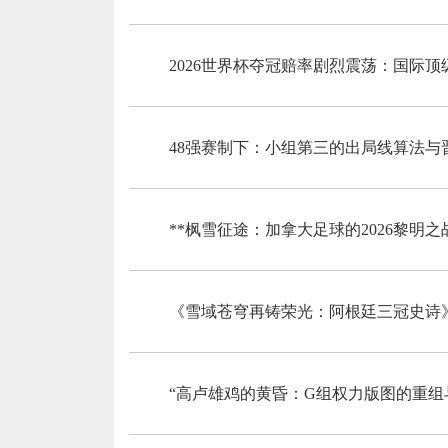
2026世界杯夺冠赔率剧烈震荡：国际
48强赛制下：小组第三的出局线算法与
**枫雪征途：加拿大足球的2026黎明之战
《雪域苍穹再铸荣光：阿根廷三冠史诗
“高卢雄鸡的黄昏：G组权力版图的重组