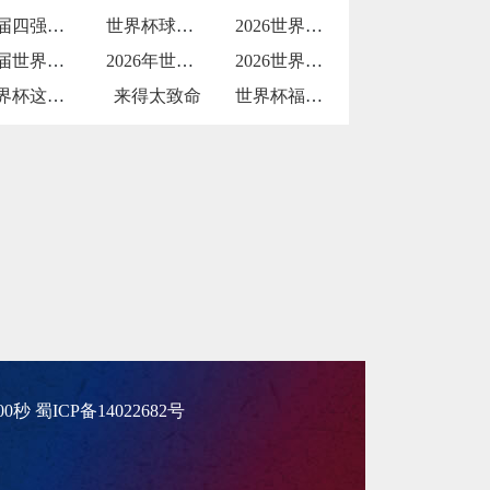
上届四强再遇强敌
世界杯球员因发型像鸡冠被解说调侃
2026世界杯纵容天价票
这届世界杯被批贪婪
2026年世界杯：小组赛72场与淘汰赛3
2026世界杯物流中冷链餐食的三国检疫标
世界杯这打击
来得太致命
世界杯福登建功
分00秒
蜀ICP备14022682号