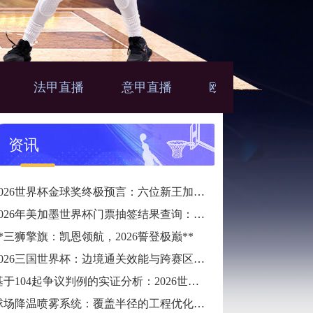
法甲直播
意甲直播
欧联直播
亚
播
资讯
2026世界杯金球奖终极预言：六位新王加冕的宿命轨迹
2026年美加墨世界杯门票抽签结果查询：唯一官方指定24直播网
**三狮擎旗：凯恩领航，2026誓登极巅**
2026三国世界杯：边境通关效能与跨赛区通勤时长预测
基于104起争议判例的实证分析：2026世界杯半自动越位系统触发逻辑与判准精度的优化校准
球场降温喷雾系统：覆盖半径的工程优化策略