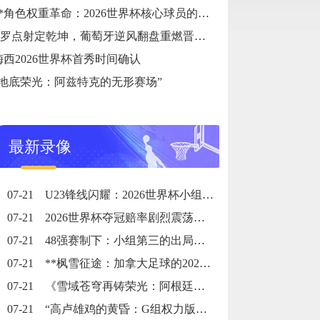
**角色权重革命：2026世界杯核心球员的战术职能重塑**
C罗点射定乾坤，葡萄牙逆风翻盘重燃晋级希望
梅西2026世界杯首秀时间确认
“地底荣光：阿兹特克的无形赛场”
最新录像
07-21
U23锋线闪耀：2026世界杯小组赛个人进球全记录
07-21
2026世界杯夺冠赔率剧烈震荡：国际顶级机构最新榜单出炉
07-21
48强赛制下：小组第三的出局线算法与晋级门槛推演
07-21
**枫雪征途：加拿大足球的2026黎明之战**
07-21
《雪域苍穹再铸荣光：阿根廷三冠史诗》
07-21
“高卢雄鸡的黄昏：G组权力版图的重组与裂变”