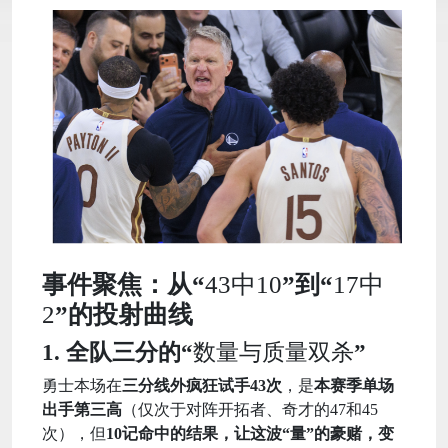
事件聚焦：从“
43中10
”到“
17中
2
”的投射曲线
1. 全队三分的“
数量与质量双杀
”
勇士本场在
三分线外疯狂试手43次
，是
本赛季单场
出手第三高
（仅次于对阵开拓者、奇才的47和45
次），但
10记命中的结果，让这波“量”的豪赌，变