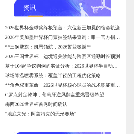
资讯
2026世界杯金球奖终极预言：六位新王加冕的宿命轨迹
2026年美加墨世界杯门票抽签结果查询：唯一官方指定24直播网
**三狮擎旗：凯恩领航，2026誓登极巅**
2026三国世界杯：边境通关效能与跨赛区通勤时长预测
基于104起争议判例的实证分析：2026世界杯半自动越位系统触发逻辑与判准精度的优化校准
球场降温喷雾系统：覆盖半径的工程优化策略
**角色权重革命：2026世界杯核心球员的战术职能重塑**
C罗点射定乾坤，葡萄牙逆风翻盘重燃晋级希望
梅西2026世界杯首秀时间确认
“地底荣光：阿兹特克的无形赛场”