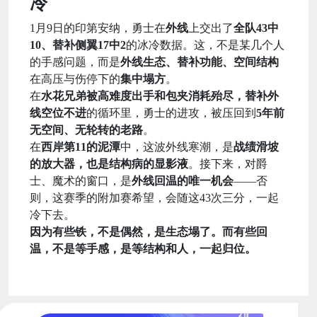
冷
1月9日的印第安纳，勇士在
外线
上交出了
全队43中
10、替补侧翼17中2
的冰冷数据。这，不是某几个人
的手感问题，而是
外线生态、替补功能、空间结构
在高压与伤停下的
集中塌方
。
在
水花兄弟被高难度出手和包夹消耗殆尽，替补外
线空位不进
的循环里，勇士的进攻，被压回到
5年前
无空间、无轮转的老路
。
在
西岸第11的泥潭
中，这波外线寒潮，是
战绩滑坡
的放大器，也是结构病的显影液
。接下来，对爵
士、魔术的窗口，是
外线回温的唯一机会
——否
则，这赛季的附加赛希望，会随这43次三分，一起
冷下去。
因为有些铁，不是偶然，是生态塌了。而有些回
温，不是等手感，是等结构和人，一起归位。