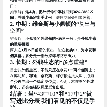
拓者
等外线防守并非顶级的球队，是
外线回温的窗
口
；
如果能在
这4场，把外线命中率拉回到36%-38%区
间，并减少高难出手比例
，进攻空间会明显改善。
2. 中期：维金斯与小佩顿的“
复出与
空间
”
维金斯、小佩顿的
外线领防+底角三分
，是
外线生态
的重要拼图
；
两人在
1月15日前后
的复出，能
在轮换中，为水花和
侧翼群，多分走一部分持球与防守压力
。
3. 长期：外线生态的“
多点重建
”
勇士的
外线生态，不能只压在水花+一两个侧翼
上；
在
库明加、穆迪、桑托斯、梅尔顿
这批人里，必须
至少再养出一个稳定空位点
，否则，本赛季的
外线
断电，还会在强队局里反复出现
。
结语：当“
43中10
”和“
17中2
”被
写进比分表 我们看见的不仅是手