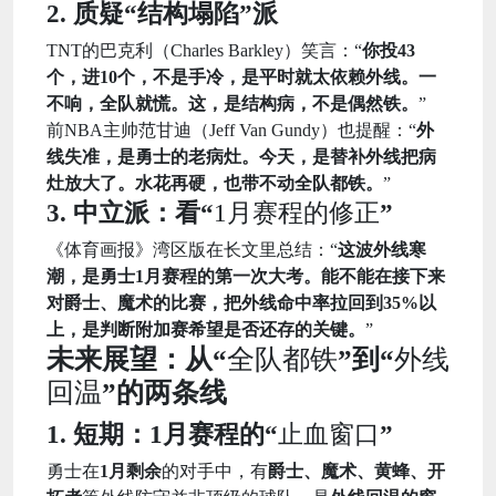
2. 质疑“结构塌陷”派
TNT的巴克利（Charles Barkley）笑言：“
你投43
个，进10个，不是手冷，是平时就太依赖外线。一
不响，全队就慌。这，是结构病，不是偶然铁。
”
前NBA主帅范甘迪（Jeff Van Gundy）也提醒：“
外
线失准，是勇士的老病灶。今天，是替补外线把病
灶放大了。水花再硬，也带不动全队都铁。
”
3. 中立派：看“
1月赛程的修正
”
《体育画报》湾区版在长文里总结：“
这波外线寒
潮，是勇士1月赛程的第一次大考。能不能在接下来
对爵士、魔术的比赛，把外线命中率拉回到35%以
上，是判断附加赛希望是否还存的关键。
”
未来展望：从“
全队都铁
”到“
外线
回温
”的两条线
1. 短期：1月赛程的“
止血窗口
”
勇士在
1月剩余
的对手中，有
爵士、魔术、黄蜂、开