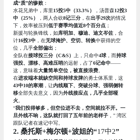
成“质”的惨败
：
水花兄弟中，库里
15投5中（33.3%）
，汤普森
12投3
中（25%）
，两人合砍
8记三分
，在
出手29次
的情况
下，效率被压到
低于赛季均值近8个百分点
；
新援与轮换锋线，如
库明加、穆迪、迪文岑佐
，合
计
16投3中
，在
无球掩护、空切、转换
中获得的空
位，几乎
全部偏出
；
全队在
接球投三分（C&S）
上，只命中
4球
，而
持球
强投、漂移、高难压哨
的远射，占了
6记命中
——
这，意味着
大量简单空位，被直接浪费
。
在
进攻端本就缺空间和持球发牌
的勇士体系里，这
43中10的寒潮
，让
内线顺下、突破分球、强弱侧转
移
全部失去意义，因为
外线接应点，几乎全部哑
火
。
“
我们投得够多，但空位进不去，空间就拉不开。一
旦外线不响，这队就打回了五年前的老样子
，” 湾区
跟队记者在速记中写。
2. 桑托斯+梅尔顿+波姐的“
17中2
”