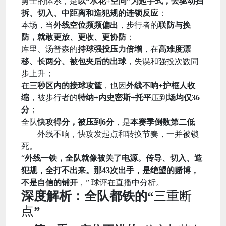
勇士的体系，是
以“水花+空间”为起手式，去驱动挡
拆、切入、中距离和造犯规的连锁反应
：
本场，当
外线空位频频偏出
，步行者的
联防与换
防，就敢更放、更收、更协防
；
库里、汤普森的
持球强投压力倍增
，在
高难度漂
移、长两分、被包夹后的出球
，失误和强投次数同
步上升；
在
三秒区内的接球攻筐
，也因
外线不响+护框人收
缩
，被步行者的
特纳+内史密斯+托平
压到
场均仅36
分
；
全队
快攻得分，被压到6分
，是
本赛季倒数第二低
——外线不响，快攻发起点和转换节奏，一并被锁
死。
“
外线一铁，全队就像被关了电源。传导、切入、造
犯规，全打不出来。那43次出手，是绝望的赌博，
不是自信的铺开
，” 球评在直播中分析。
深度解析：全队都铁的“
三重断
点
”