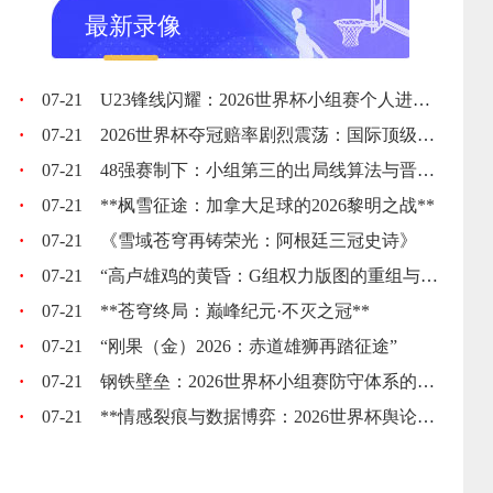
最新录像
·
07-21
U23锋线闪耀：2026世界杯小组赛个人进球全记录
·
07-21
2026世界杯夺冠赔率剧烈震荡：国际顶级机构最新榜单出炉
·
07-21
48强赛制下：小组第三的出局线算法与晋级门槛推演
·
07-21
**枫雪征途：加拿大足球的2026黎明之战**
·
07-21
《雪域苍穹再铸荣光：阿根廷三冠史诗》
·
07-21
“高卢雄鸡的黄昏：G组权力版图的重组与裂变”
·
07-21
**苍穹终局：巅峰纪元·不灭之冠**
·
07-21
“刚果（金）2026：赤道雄狮再踏征途”
·
07-21
钢铁壁垒：2026世界杯小组赛防守体系的极致博弈
·
07-21
**情感裂痕与数据博弈：2026世界杯舆论风暴的多维解构**