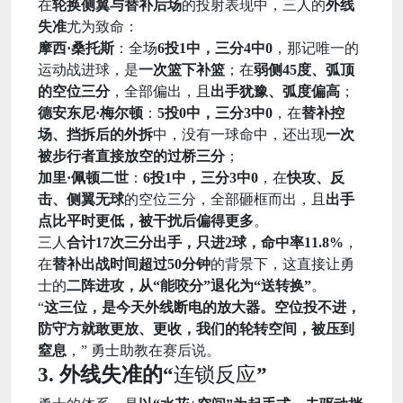
在
轮换侧翼与替补后场
的投射表现中，三人的
外线
失准
尤为致命：
摩西·桑托斯
：全场
6投1中，三分4中0
，那记唯一的
运动战进球，是
一次篮下补篮
；在
弱侧45度、弧顶
的空位三分
，全部偏出，且
出手犹豫、弧度偏高
；
德安东尼·梅尔顿
：
5投0中，三分3中0
，在
替补控
场、挡拆后的外拆
中，没有一球命中，还出现
一次
被步行者直接放空的过桥三分
；
加里·佩顿二世
：
6投1中，三分3中0
，在
快攻、反
击、侧翼无球
的空位三分，全部砸框而出，且
出手
点比平时更低，被干扰后偏得更多
。
三人
合计17次三分出手，只进2球，命中率11.8%
，
在
替补出战时间超过50分钟
的背景下，这直接让勇
士的
二阵进攻，从“能咬分”退化为“送转换”
。
“
这三位，是今天外线断电的放大器。空位投不进，
防守方就敢更放、更收，我们的轮转空间，被压到
窒息
，” 勇士助教在赛后说。
3. 外线失准的“
连锁反应
”