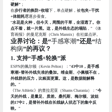
硬解”
；
在
步行者的换防+收缩
下，单点硬解，被
包夹+干扰
+体能耗尽
逐步蚕食。
“
水花是火种，但今天，周围的干草，全湿透了。你
点不着，就一片黑。这，是外线生态的塌陷
，” 《体
育画报》的曼尼克斯（Chris Mannix）在社媒点评。
业界讨论：是“
手感寒潮
”还是“
结
构病
”的再议？
1. 支持“手感+轮换”派
ESPN的佩尔顿（Kevin Pelton）：“
43中10，是手感
寒潮+替补外线失准的叠加。维金斯、小佩顿不在，
外线群的压力，比账面更重。这，是数据能解释
的。
”
《The Athletic》的查拉尼亚（Shams Charania）：“
今
天的外线，是量足、质差。桑托斯、梅尔顿、波姐
的17中2，是替补外线在长线缺人状态下的集中反
映。
”