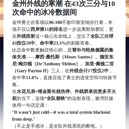
金州外线的寒潮 在43次三分与10
次命中的冰冷数据间
金州勇士在客场以
96-108
不敌印第安纳步行者，本
场不仅让
西岸第11的排名
进一步远离附加赛区，更
在
外线投射
这一核心生命线上，交出了
全队三分球
43投仅10中、命中率23.3%
的刺眼答卷。
比总命中数更触目惊心的，是
替补与轮换侧翼的集
体失准
——
摩西·桑托斯（Moses Santos）、德安东
尼·梅尔顿（De’Anthony Melton）、加里·佩顿二世
（Gary Payton II）
三人，在
外线合计17投仅2中
，
命中率
11.8%
，直接压低了勇士的进攻空间与转换节
奏。
在
水花兄弟+维金斯长线伤停、外线群承担更多开火
权
的当下，这场
“全队都铁”
的远射表现，被湾区媒
体用一句话定调：
“
It wasn’t just cold—it was a total system blackout
from deep.
”
（不止是手感冷，是全队外线系统的断电。）