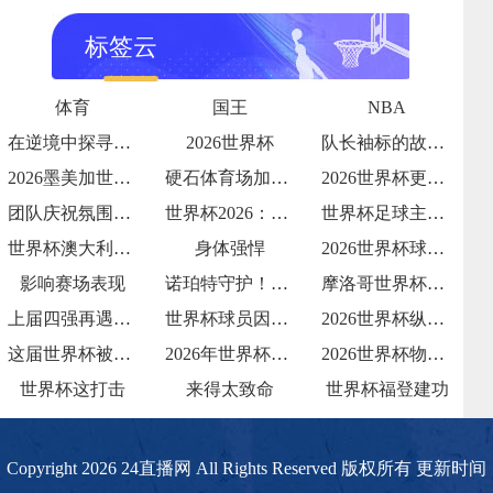
标签云
体育
国王
NBA
在逆境中探寻破局之光
2026世界杯
队长袖标的故事传承与责任
2026墨美加世界杯：48队赛制下种子队
硬石体育场加勒比海季风期的排水系统测试：
2026世界杯更衣室狂欢视频流出
团队庆祝氛围拉满
世界杯2026：哪支球队的“战术执行力”
世界杯足球主题夏令营报名火爆
世界杯澳大利亚：亚洲袋鼠
身体强悍
2026世界杯球队内讧传闻
影响赛场表现
诺珀特守护！32 岁荷兰门神世界杯屏障
摩洛哥世界杯淘汰赛赛程
上届四强再遇强敌
世界杯球员因发型像鸡冠被解说调侃
2026世界杯纵容天价票
这届世界杯被批贪婪
2026年世界杯：小组赛72场与淘汰赛3
2026世界杯物流中冷链餐食的三国检疫标
世界杯这打击
来得太致命
世界杯福登建功
Copyright 2026 24直播网 All Rights Reserved 版权所有 更新时间