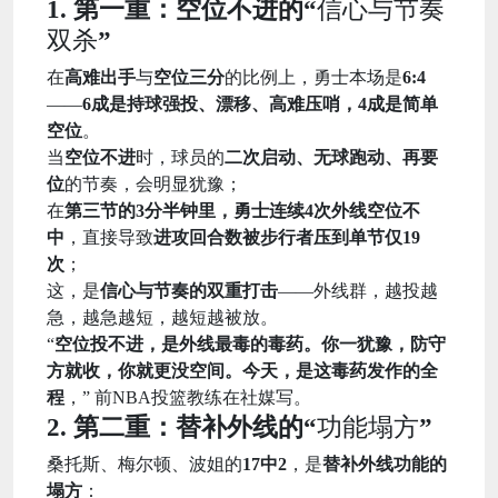
1. 第一重：空位不进的“
信心与节奏
双杀
”
在
高难出手
与
空位三分
的比例上，勇士本场是
6:4
——
6成是持球强投、漂移、高难压哨，4成是简单
空位
。
当
空位不进
时，球员的
二次启动、无球跑动、再要
位
的节奏，会明显犹豫；
在
第三节的3分半钟里，勇士连续4次外线空位不
中
，直接导致
进攻回合数被步行者压到单节仅19
次
；
这，是
信心与节奏的双重打击
——外线群，越投越
急，越急越短，越短越被放。
“
空位投不进，是外线最毒的毒药。你一犹豫，防守
方就收，你就更没空间。今天，是这毒药发作的全
程
，” 前NBA投篮教练在社媒写。
2. 第二重：替补外线的“
功能塌方
”
桑托斯、梅尔顿、波姐的
17中2
，是
替补外线功能的
塌方
：