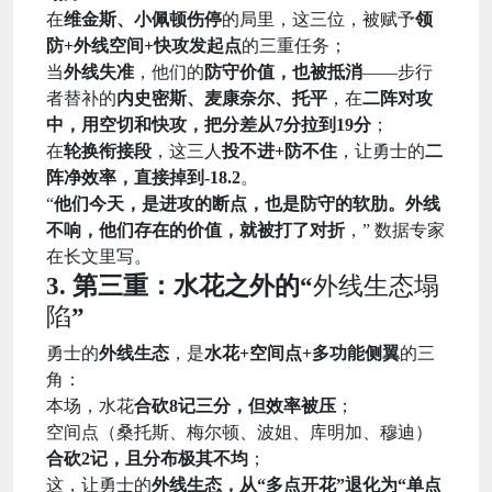
在
维金斯、小佩顿伤停
的局里，这三位，被赋予
领
防+外线空间+快攻发起点
的三重任务；
当
外线失准
，他们的
防守价值，也被抵消
——步行
者替补的
内史密斯、麦康奈尔、托平
，在
二阵对攻
中，用空切和快攻，把分差从7分拉到19分
；
在
轮换衔接段
，这三人
投不进+防不住
，让勇士的
二
阵净效率，直接掉到-18.2
。
“
他们今天，是进攻的断点，也是防守的软肋。外线
不响，他们存在的价值，就被打了对折
，” 数据专家
在长文里写。
3. 第三重：水花之外的“
外线生态塌
陷
”
勇士的
外线生态
，是
水花+空间点+多功能侧翼
的三
角：
本场，水花
合砍8记三分，但效率被压
；
空间点（桑托斯、梅尔顿、波姐、库明加、穆迪）
合砍2记，且分布极其不均
；
这，让勇士的
外线生态，从“多点开花”退化为“单点