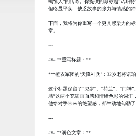
鸣惊人”的传奇。你提供的原标题“诺珀特
但略显平实，缺乏故事的张力与情感的冲
下面，我将为你重写一个更具感染力的标
章。
---
### **重写标题：**
**“橙衣军团的‘天降神兵’：32岁老将诺
这个标题保留了“32岁”、“荷兰”、“门神
墙”这两个充满画面感和情绪色彩的词汇
他给对手带来的绝望感，都生动地勾勒了
---
### **润色文章：**