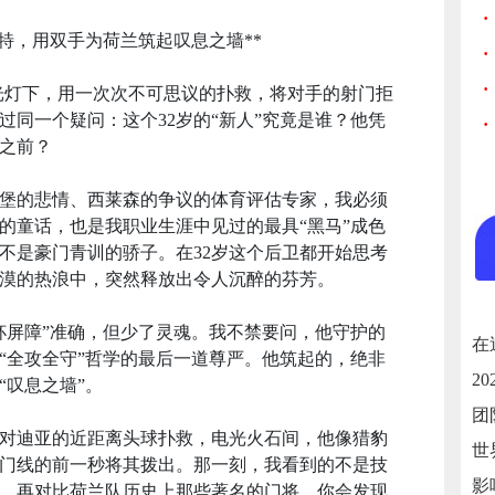
·
珀特，用双手为荷兰筑起叹息之墙**
·
·
光灯下，用一次次不可思议的扑救，将对手的射门拒
同一个疑问：这个32岁的“新人”究竟是谁？他凭
·
之前？
堡的悲情、西莱森的争议的体育评估专家，我必须
的童话，也是我职业生涯中见过的最具“黑马”成色
不是豪门青训的骄子。在32岁这个后卫都开始思考
漠的热浪中，突然释放出令人沉醉的芬芳。
杯屏障”准确，但少了灵魂。我不禁要问，他守护的
“全攻全守”哲学的最后一道尊严。他筑起的，绝非
“叹息之墙”。
对迪亚的近距离头球扑救，电光火石间，他像猎豹
门线的前一秒将其拨出。那一刻，我看到的不是技
。再对比荷兰队历史上那些著名的门将，你会发现