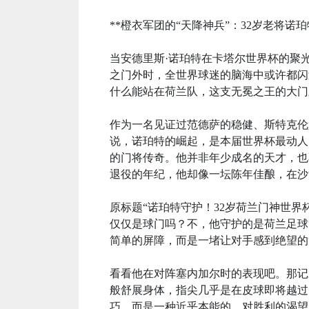
**橙衣军团的“天降神兵”：32岁老将诺
当安德里斯·诺珀特在卡塔尔世界杯的聚
之门外时，全世界球迷的脑海中或许都闪过
什么能站在荷兰队，这支无冕之王的大门
作为一名见证过范德萨的稳健、斯特克伦
说，诺珀特的崛起，是本届世界杯最动人
的门将传奇。他并非年少成名的天才，也
退役的年纪，他却像一坛陈年佳酿，在沙
原标题“诺珀特守护！32岁荷兰门神世界
仅仅是球门吗？不，他守护的是荷兰足球
简单的屏障，而是一堵让对手感到绝望的
看看他在对阵塞内加尔时的表现吧。那记
般舒展身体，指尖几乎是在皮球即将越过
巧，而是一种近乎本能的、对胜利的渴望