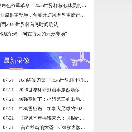
**角色权重革命：2026世界杯核心球员的战术职能重塑**
C罗点射定乾坤，葡萄牙逆风翻盘重燃晋级希望
梅西2026世界杯首秀时间确认
“地底荣光：阿兹特克的无形赛场”
最新录像
07-21
U23锋线闪耀：2026世界杯小组赛个人进球全记录
07-21
2026世界杯夺冠赔率剧烈震荡：国际顶级机构最新榜单出炉
07-21
48强赛制下：小组第三的出局线算法与晋级门槛推演
07-21
**枫雪征途：加拿大足球的2026黎明之战**
07-21
《雪域苍穹再铸荣光：阿根廷三冠史诗》
07-21
“高卢雄鸡的黄昏：G组权力版图的重组与裂变”