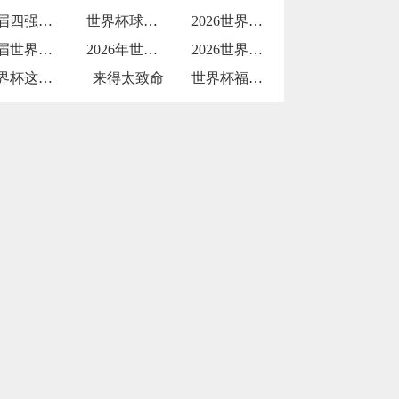
上届四强再遇强敌
世界杯球员因发型像鸡冠被解说调侃
2026世界杯纵容天价票
这届世界杯被批贪婪
2026年世界杯：小组赛72场与淘汰赛3
2026世界杯物流中冷链餐食的三国检疫标
世界杯这打击
来得太致命
世界杯福登建功