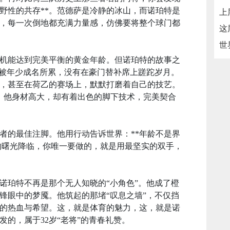
与野性的共存**。范德萨是冷静的冰山，而诺珀特是
，每一次倒地都充满力量感，仿佛要将整个球门都
体机能达到完美平衡的黄金年龄。但诺珀特的故事之
有被年少成名所累，没有在豪门替补席上蹉跎岁月。
，甚至在荷乙的赛场上，默默打磨着自己的技艺。
捷；他身材高大，却有着出色的脚下技术，完美契合
者的最佳注脚。他用行动告诉世界：**年龄不是界
会的曙光降临，你唯一要做的，就是用最坚实的双手，
诺珀特不再是那个无人知晓的“小角色”。他成了橙
锋眼中的梦魇。他筑起的那堵“叹息之墙”，不仅挡
的热血与希望。这，就是体育的魅力，这，就是诺
的，属于32岁“老将”的青春礼赞。