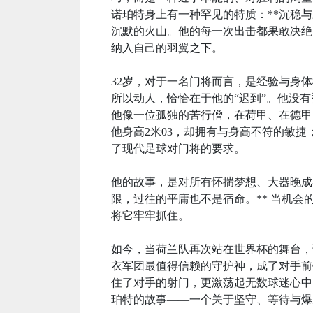
诺珀特身上有一种罕见的特质：**沉稳
沉默的火山。他的每一次出击都果敢决绝
纳入自己的羽翼之下。
32岁，对于一名门将而言，是经验与身
所以动人，恰恰在于他的“迟到”。他没
他像一位孤独的苦行僧，在荷甲、在德甲
他身高2米03，却拥有与身高不符的敏
了现代足球对门将的要求。
他的故事，是对所有怀揣梦想、大器晚成
限，过往的平庸也不是宿命。** 当机
将它牢牢抓住。
如今，当荷兰队再次站在世界杯的舞台，
衣军团最值得信赖的守护神，成了对手前
住了对手的射门，更激荡起无数球迷心中
珀特的故事——一个关于坚守、等待与爆发