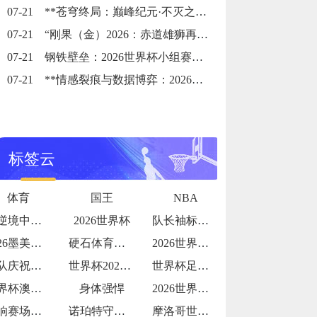
07-21
**苍穹终局：巅峰纪元·不灭之冠**
07-21
“刚果（金）2026：赤道雄狮再踏征途”
07-21
钢铁壁垒：2026世界杯小组赛防守体系的极致博弈
07-21
**情感裂痕与数据博弈：2026世界杯舆论风暴的多维解构**
标签云
体育
国王
NBA
在逆境中探寻破局之光
2026世界杯
队长袖标的故事传承与责任
2026墨美加世界杯：48队赛制下种子队
硬石体育场加勒比海季风期的排水系统测试：
2026世界杯更衣室狂欢视频流出
团队庆祝氛围拉满
世界杯2026：哪支球队的“战术执行力”
世界杯足球主题夏令营报名火爆
世界杯澳大利亚：亚洲袋鼠
身体强悍
2026世界杯球队内讧传闻
影响赛场表现
诺珀特守护！32 岁荷兰门神世界杯屏障
摩洛哥世界杯淘汰赛赛程