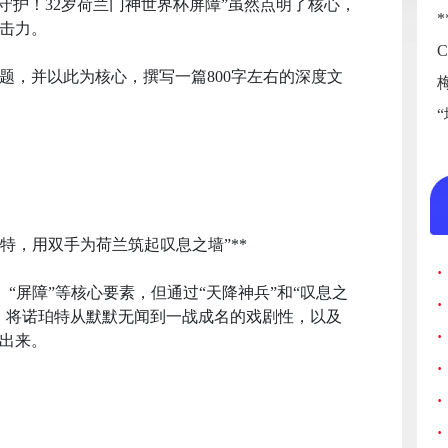
守护！32岁荷兰门神世界杯屏障”虽然点明了核心，
击力。
题，并以此为核心，撰写一篇800字左右的深度文
珀特，用双手为荷兰筑起叹息之墙”**
·
”、“屏障”等核心要素，但通过“天降神兵”和“叹息之
·
，将诺珀特从默默无闻到一战成名的戏剧性，以及
·
出来。
·
·
·