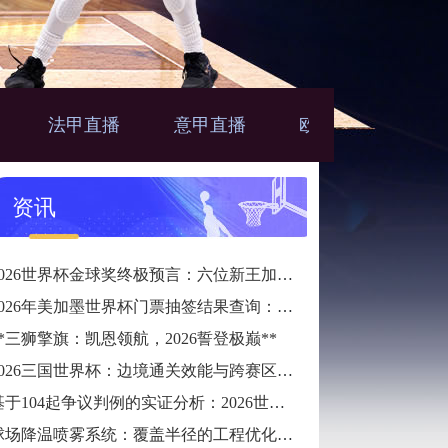
法甲直播
意甲直播
欧联直播
亚
播
资讯
2026世界杯金球奖终极预言：六位新王加冕的宿命轨迹
2026年美加墨世界杯门票抽签结果查询：唯一官方指定24直播网
**三狮擎旗：凯恩领航，2026誓登极巅**
2026三国世界杯：边境通关效能与跨赛区通勤时长预测
基于104起争议判例的实证分析：2026世界杯半自动越位系统触发逻辑与判准精度的优化校准
球场降温喷雾系统：覆盖半径的工程优化策略