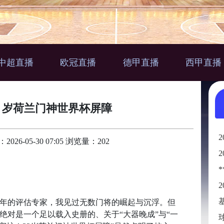
中超直播
欧冠直播
德甲直播
西甲直播
2 岁荷兰门神世界杯屏障
6-05-30 07:05 浏览量：202
0年的评估专家，我见过无数门将的崛起与沉浮。但
，绝对是一个足以载入史册的、关于“大器晚成”与“一