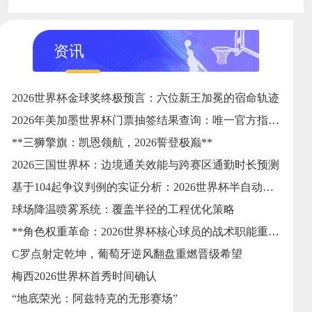
资讯
2026世界杯金球奖终极预言：六位新王加冕的宿命轨迹
2026年美加墨世界杯门票抽签结果查询：唯一官方指定24直播网
**三狮擎旗：凯恩领航，2026誓登极巅**
2026三国世界杯：边境通关效能与跨赛区通勤时长预测
基于104起争议判例的实证分析：2026世界杯半自动越位系统触发逻辑与判准精度的优化校准
球场降温喷雾系统：覆盖半径的工程优化策略
**角色权重革命：2026世界杯核心球员的战术职能重塑**
C罗点射定乾坤，葡萄牙逆风翻盘重燃晋级希望
梅西2026世界杯首秀时间确认
“地底荣光：阿兹特克的无形赛场”