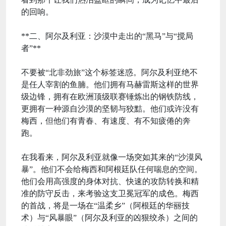
的回响。
**二、阿尔及利亚：沙漠中走出的“黑马”与“搅局
者”**
不要被“北非劲旅”这个标签迷惑。阿尔及利亚绝不
是任人宰割的鱼腩。他们拥有马赫雷斯这样的世界
级边锋，拥有在欧洲顶级联赛锤炼出的钢铁防线，
更拥有一种源自沙漠的坚韧与狡黠。他们或许没有
梅西，但他们有青春、有速度、有不知疲倦的奔
跑。
在我看来，阿尔及利亚就像一场突如其来的“沙漠风
暴”。他们不会给梅西和阿根廷队任何喘息的空间。
他们会用高强度的身体对抗、快速的攻防转换和精
准的防守反击，来考验这支卫冕冠军的成色。梅西
的首战，将是一场在“温柔乡”（阿根廷的华丽技
术）与“风暴眼”（阿尔及利亚的凶狠绞杀）之间的