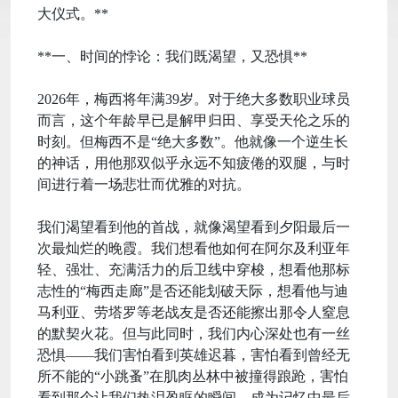
大仪式。**
**一、时间的悖论：我们既渴望，又恐惧**
2026年，梅西将年满39岁。对于绝大多数职业球员
而言，这个年龄早已是解甲归田、享受天伦之乐的
时刻。但梅西不是“绝大多数”。他就像一个逆生长
的神话，用他那双似乎永远不知疲倦的双腿，与时
间进行着一场悲壮而优雅的对抗。
我们渴望看到他的首战，就像渴望看到夕阳最后一
次最灿烂的晚霞。我们想看他如何在阿尔及利亚年
轻、强壮、充满活力的后卫线中穿梭，想看他那标
志性的“梅西走廊”是否还能划破天际，想看他与迪
马利亚、劳塔罗等老战友是否还能擦出那令人窒息
的默契火花。但与此同时，我们内心深处也有一丝
恐惧——我们害怕看到英雄迟暮，害怕看到曾经无
所不能的“小跳蚤”在肌肉丛林中被撞得踉跄，害怕
看到那个让我们热泪盈眶的瞬间，成为记忆中最后