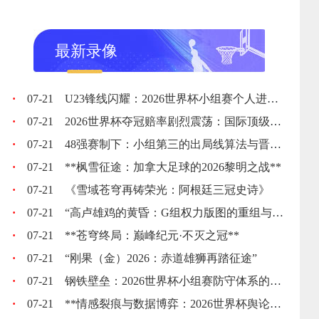
最新录像
·
07-21
U23锋线闪耀：2026世界杯小组赛个人进球全记录
·
07-21
2026世界杯夺冠赔率剧烈震荡：国际顶级机构最新榜单出炉
·
07-21
48强赛制下：小组第三的出局线算法与晋级门槛推演
·
07-21
**枫雪征途：加拿大足球的2026黎明之战**
·
07-21
《雪域苍穹再铸荣光：阿根廷三冠史诗》
·
07-21
“高卢雄鸡的黄昏：G组权力版图的重组与裂变”
·
07-21
**苍穹终局：巅峰纪元·不灭之冠**
·
07-21
“刚果（金）2026：赤道雄狮再踏征途”
·
07-21
钢铁壁垒：2026世界杯小组赛防守体系的极致博弈
·
07-21
**情感裂痕与数据博弈：2026世界杯舆论风暴的多维解构**