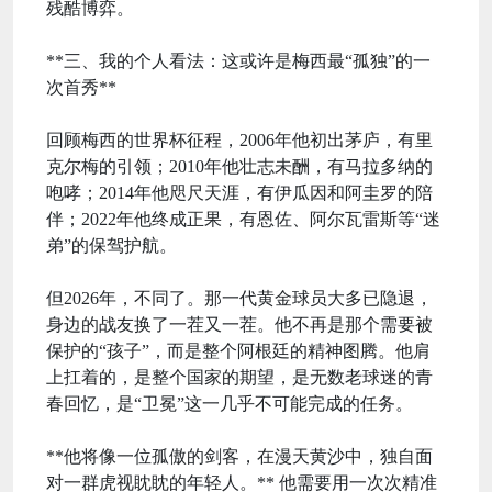
残酷博弈。
**三、我的个人看法：这或许是梅西最“孤独”的一
次首秀**
回顾梅西的世界杯征程，2006年他初出茅庐，有里
克尔梅的引领；2010年他壮志未酬，有马拉多纳的
咆哮；2014年他咫尺天涯，有伊瓜因和阿圭罗的陪
伴；2022年他终成正果，有恩佐、阿尔瓦雷斯等“迷
弟”的保驾护航。
但2026年，不同了。那一代黄金球员大多已隐退，
身边的战友换了一茬又一茬。他不再是那个需要被
保护的“孩子”，而是整个阿根廷的精神图腾。他肩
上扛着的，是整个国家的期望，是无数老球迷的青
春回忆，是“卫冕”这一几乎不可能完成的任务。
**他将像一位孤傲的剑客，在漫天黄沙中，独自面
对一群虎视眈眈的年轻人。** 他需要用一次次精准