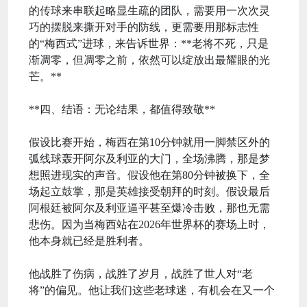
的传球来串联起略显生疏的团队，需要用一次次灵
巧的摆脱来撕开对手的防线，更需要用那标志性
的“梅西式”进球，来告诉世界：**老将不死，只是
渐凋零，但凋零之前，依然可以绽放出最耀眼的光
芒。**
**四、结语：无论结果，都值得致敬**
假设比赛开始，梅西在第10分钟就用一脚禁区外的
弧线球轰开阿尔及利亚的大门，全场沸腾，那是梦
想照进现实的声音。假设他在第80分钟被换下，全
场起立鼓掌，那是英雄接受朝拜的时刻。假设最后
阿根廷被阿尔及利亚逼平甚至爆冷击败，那也无需
悲伤。因为当梅西站在2026年世界杯的赛场上时，
他本身就已经是胜利者。
他战胜了伤病，战胜了岁月，战胜了世人对“老
将”的偏见。他让我们这些老球迷，有机会在又一个