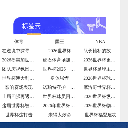
标签云
体育
国王
NBA
在逆境中探寻破局之光
2026世界杯
队长袖标的故事传承与责任
2026墨美加世界杯：48队赛制下种子队
硬石体育场加勒比海季风期的排水系统测试：
2026世界杯更衣室狂欢视频流出
团队庆祝氛围拉满
世界杯2026：哪支球队的“战术执行力”
世界杯足球主题夏令营报名火爆
世界杯澳大利亚：亚洲袋鼠
身体强悍
2026世界杯球队内讧传闻
影响赛场表现
诺珀特守护！32 岁荷兰门神世界杯屏障
摩洛哥世界杯淘汰赛赛程
上届四强再遇强敌
世界杯球员因发型像鸡冠被解说调侃
2026世界杯纵容天价票
这届世界杯被批贪婪
2026年世界杯：小组赛72场与淘汰赛3
2026世界杯物流中冷链餐食的三国检疫标
世界杯这打击
来得太致命
世界杯福登建功