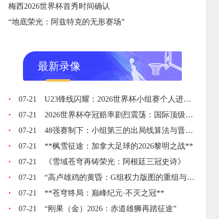
梅西2026世界杯首秀时间确认
“地底荣光：阿兹特克的无形赛场”
最新录像
·
07-21
U23锋线闪耀：2026世界杯小组赛个人进球全记录
·
07-21
2026世界杯夺冠赔率剧烈震荡：国际顶级机构最新榜单出炉
·
07-21
48强赛制下：小组第三的出局线算法与晋级门槛推演
·
07-21
**枫雪征途：加拿大足球的2026黎明之战**
·
07-21
《雪域苍穹再铸荣光：阿根廷三冠史诗》
·
07-21
“高卢雄鸡的黄昏：G组权力版图的重组与裂变”
·
07-21
**苍穹终局：巅峰纪元·不灭之冠**
·
07-21
“刚果（金）2026：赤道雄狮再踏征途”