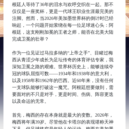
根廷人等待了36年的泪水与欢呼交织在一起。那不
仅仅是一座奖杯，更是一代球王职业生涯最完美的
注脚。然而，当2026年美加墨世界杯的倒计时已经
响起，一个问题开始萦绕在每一位足球迷心头：阿
根廷，这支刚刚加冕的王者之师，能否在北美大陆
完成卫冕的壮举？
作为一位见证过马拉多纳的“上帝之手”、目睹过梅
西从青涩少年成长为足坛传奇的体育评估专家，我
深知卫冕之路的艰难。世界杯历史上，能够连续夺
冠的球队屈指可数——1934年和1938年的意大利，
以及1958年和1962年的巴西。近60年来，没有任何
一支球队能够打破这一魔咒。阿根廷想要做到，需
要面对的不只是对手，更是时间、伤病、阵容更迭
以及命运的无常。
首先，梅西的存在本身就是最大的变数。2026年，
梅西将年满39岁。尽管他在卡塔尔的表现堪称天神
下凡，但足球终究是年轻人的运动。梅西在美加墨