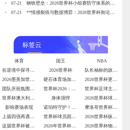
·
07-21
钢铁壁垒：2026世界杯小组赛防守体系的极致博弈
·
07-21
**情感裂痕与数据博弈：2026世界杯舆论风暴的多维解构**
标签云
体育
国王
NBA
在逆境中探寻破局之光
2026世界杯
队长袖标的故事传承与责任
2026墨美加世界杯：48队赛制下种子队
硬石体育场加勒比海季风期的排水系统测试：
2026世界杯更衣室狂欢视频流出
团队庆祝氛围拉满
世界杯2026：哪支球队的“战术执行力”
世界杯足球主题夏令营报名火爆
世界杯澳大利亚：亚洲袋鼠
身体强悍
2026世界杯球队内讧传闻
影响赛场表现
诺珀特守护！32 岁荷兰门神世界杯屏障
摩洛哥世界杯淘汰赛赛程
上届四强再遇强敌
世界杯球员因发型像鸡冠被解说调侃
2026世界杯纵容天价票
这届世界杯被批贪婪
2026年世界杯：小组赛72场与淘汰赛3
2026世界杯物流中冷链餐食的三国检疫标