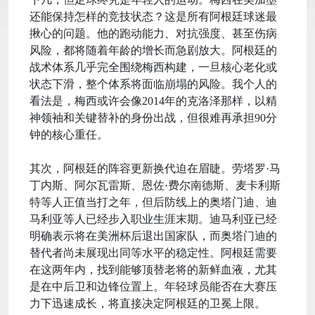
还能保持怎样的竞技状态？这是所有阿根廷球迷最
揪心的问题。他的跑动能力、对抗强度、甚至伤病
风险，都将随着年龄的增长而急剧放大。阿根廷的
战术体系几乎完全围绕梅西构建，一旦核心老化或
状态下滑，整个体系将面临崩塌的风险。我个人的
看法是，梅西或许会像2014年的克洛泽那样，以精
神领袖和关键替补的身份出战，但很难再承担90分
钟的核心重任。
其次，阿根廷的阵容更新换代迫在眉睫。劳塔罗·马
丁内斯、阿尔瓦雷斯、恩佐·费尔南德斯、麦卡利斯
特等人正值当打之年，但后防线上的奥塔门迪、迪
马利亚等人已经步入职业生涯末期。迪马利亚已经
明确表示将在美洲杯后退出国家队，而奥塔门迪的
替代者尚未展现出同等水平的稳定性。阿根廷需要
在这两年内，找到能够顶替老将的新鲜血液，尤其
是在中后卫和边锋位置上。年轻球员能否在大赛压
力下迅速成长，将直接决定阿根廷的卫冕上限。