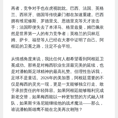
再者，竞争对手也在虎视眈眈。巴西、法国、英格
兰、西班牙、德国等传统豪门都在加速重建。巴西
拥有维尼修斯、罗德里戈、恩德里克等天才攻击
手；法国即便失去了本泽马、格里兹曼，姆巴佩依
然是世界第一人的有力竞争者；英格兰的贝林厄
姆、萨卡、福登等人已经在大赛中证明了自己。阿
根廷的卫冕之路，注定不会平坦。
从情感角度来说，我比任何人都希望看到阿根廷卫
冕成功。那将是对梅西职业生涯最完美的延续，也
是对潘帕斯足球精神的最高礼赞。但理性告诉我，
足球不是童话。2026年的美加墨，阿根廷需要的不
仅是梅西的灵光一现，更是一支能够独立行走、敢
于承担责任的年轻阵容。如果阿根廷能够顺利完成
新老交替，如果梅西能以一种更智慧的方式融入球
队，如果斯卡洛尼能继续他的战术魔法——那么，
谁说潘帕斯雄鹰不能在北美再次翱翔？